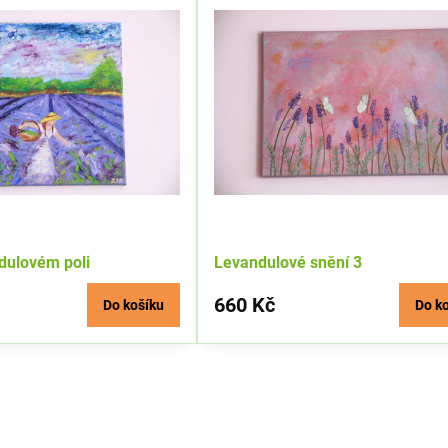
ndulovém poli
Levandulové snění 3
660 Kč
Do košíku
Do k