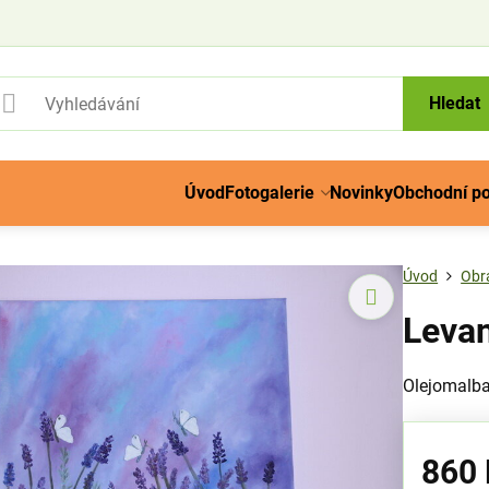
Hledat
Úvod
Fotogalerie
Novinky
Obchodní p
Úvod
Obr
Levan
Olejomalb
860