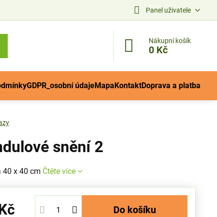
Panel uživatele
Nákupní košík
0 Kč
odmínky
GDPR_osobní údaje
Mapa
Kontakt
Doprava a platba
azy
dulové snění 2
a 40 x 40 cm
Čtěte více
 Kč
Do košíku