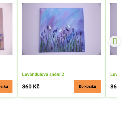
Levandulové snění 2
Levandu
860 Kč
860 K
ošíku
Do košíku