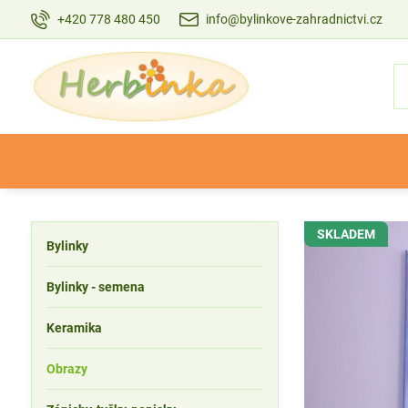
+420 778 480 450
info@bylinkove-zahradnictvi.cz
SKLADEM
Bylinky
Bylinky - semena
Keramika
Obrazy