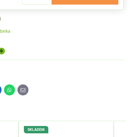
í
binka
0
inkedIn
WhatsApp
E-
mail
SKLADEM