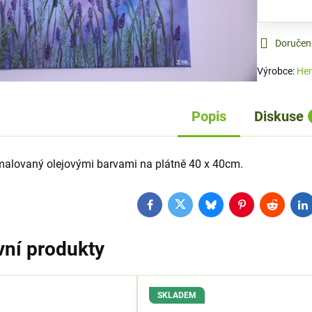
Doručen
Výrobce:
Her
Popis
Diskuse
malovaný olejovými barvami na plátně 40 x 40cm.
Facebook
Twitter
Bluesky
Pinterest
Reddit
L
vní produkty
SKLADEM