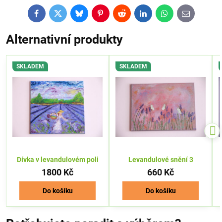
Facebook
Twitter
Bluesky
Pinterest
Reddit
LinkedIn
WhatsApp
E-
mail
Alternativní produkty
SKLADEM
SKLADEM
Dívka v levandulovém poli
Levandulové snění 3
1800 Kč
660 Kč
Do košíku
Do košíku