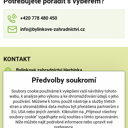
Potřebujete poradit s výběrem?
+420 778 480 450
info​​@bylinkove-zahradnictvi​​.cz
KONTAKT
Bylinkové zahradnictví Herbinka
Petra Závorcová
Předvolby soukromí
Na Křečku 346
Praha 15 - Horní Měcholupy, 109 00
Soubory cookie používáme k vylepšení vaší návštěvy tohoto
+420 778 480 450
webu, k analýze jeho výkonu a ke shromažďování údajů o jeho
používání. Můžeme k tomu použít nástroje a služby třetích
stran a shromážděná data mohou být přenášena partnerům v
info​@bylinkove-zahradnictvi​.cz
EU, USA nebo jiných zemích. Kliknutím na „Přijmout všechny
soubory cookie“ vyjadřujete svůj souhlas s tímto zpracováním.
Níže můžete najít podrobné informace nebo upravit své
Co u nás najdete
preference.