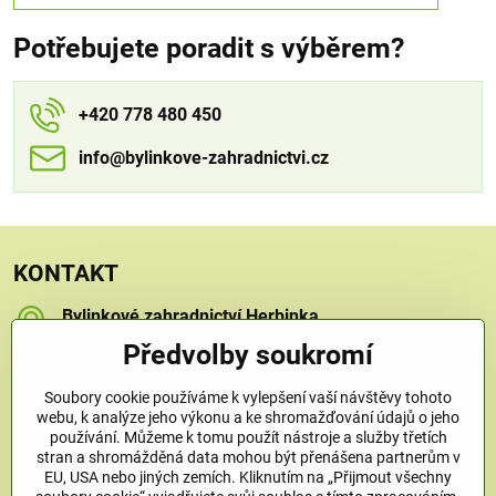
Potřebujete poradit s výběrem?
+420 778 480 450
info​​@bylinkove-zahradnictvi​​.cz
KONTAKT
Bylinkové zahradnictví Herbinka
Petra Závorcová
Předvolby soukromí
Na Křečku 346
Praha 15 - Horní Měcholupy, 109 00
Soubory cookie používáme k vylepšení vaší návštěvy tohoto
+420 778 480 450
webu, k analýze jeho výkonu a ke shromažďování údajů o jeho
používání. Můžeme k tomu použít nástroje a služby třetích
stran a shromážděná data mohou být přenášena partnerům v
info​@bylinkove-zahradnictvi​.cz
EU, USA nebo jiných zemích. Kliknutím na „Přijmout všechny