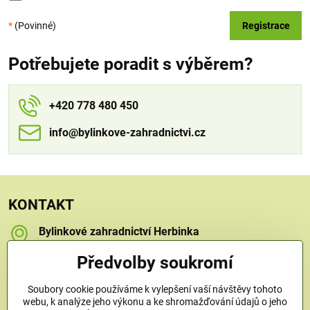
*
(Povinné)
Registrace
Potřebujete poradit s výběrem?
+420 778 480 450
info​​@bylinkove-zahradnictvi​​.cz
KONTAKT
Bylinkové zahradnictví Herbinka
Petra Závorcová
Na Křečku 346
Předvolby soukromí
Praha 15 - Horní Měcholupy, 109 00
Soubory cookie používáme k vylepšení vaší návštěvy tohoto
+420 778 480 450
webu, k analýze jeho výkonu a ke shromažďování údajů o jeho