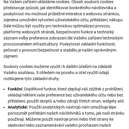
Na Vašem zařízení ukládáme cookies. Obsah souborů cookies
představuje způsob, jak identifikovat konkrétního návštevníka a
poskytnout mu možnost průběžné interakce s webovou stránkou,
zejména umožnění vytvoření uživatelského účtu, přihlášení, nákupu.
Dále můžou být využity pro technickou optimalizaci provozu
platformy webových stránek, bezpečnostní funkce a technický
záznam volby preference zobrazení dle Vašeho zařízení technickým
provozovatelem infrastruktury. Poskytovat základní funkčnost,
pečovat o provozní bezpečnost a stabilitu je naším oprávněným
zájmem.
Soubory cookies mužeme využít i k dalším účelům na základě
Vašeho souhlasu. S ohledem na povahu a účel využití údajů
rozlišujeme tyto základní druhy:
Funkční:
Doplňkové funkce, které zlepšují váš zážitek z prohlížení,
ukládají některé vaše preference bez uživatelského účtu nebo bez
přihlášení, použítí skriptů a/nebo zdrojů třetích stran, widgety atd.
Analytické:
Použití analytických nástrojů nám umožňuje lépe
porozumět potřebám našich návštěvníků a tomu, jak naši stránku
používají. Můžeme použít nástroje první nebo třetí strany ke
sledování nebo zaznamenávání vašeho procházení našich