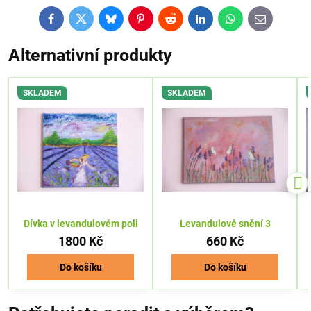
Facebook
Twitter
Bluesky
Pinterest
Reddit
LinkedIn
WhatsApp
E-
mail
Alternativní produkty
SKLADEM
SKLADEM
Dívka v levandulovém poli
Levandulové snění 3
1800 Kč
660 Kč
Do košíku
Do košíku