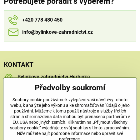
Potřebujete poradit s výběrem?
+420 778 480 450
info​​@bylinkove-zahradnictvi​​.cz
KONTAKT
Bylinkové zahradnictví Herbinka
Petra Závorcová
Předvolby soukromí
Na Křečku 346
Praha 15 - Horní Měcholupy, 109 00
Soubory cookie používáme k vylepšení vaší návštěvy tohoto
+420 778 480 450
webu, k analýze jeho výkonu a ke shromažďování údajů o jeho
používání. Můžeme k tomu použít nástroje a služby třetích
stran a shromážděná data mohou být přenášena partnerům v
info​@bylinkove-zahradnictvi​.cz
EU, USA nebo jiných zemích. Kliknutím na „Přijmout všechny
soubory cookie“ vyjadřujete svůj souhlas s tímto zpracováním.
Níže můžete najít podrobné informace nebo upravit své
Co u nás najdete
preference.