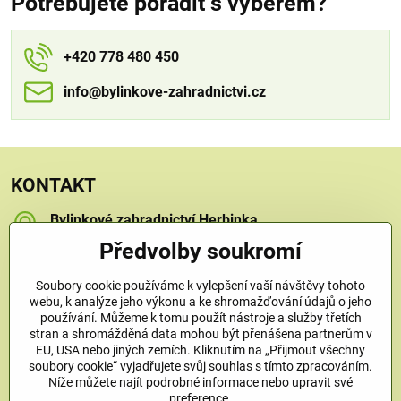
Potřebujete poradit s výběrem?
+420 778 480 450
info​​@bylinkove-zahradnictvi​​.cz
KONTAKT
Bylinkové zahradnictví Herbinka
Petra Závorcová
Předvolby soukromí
Na Křečku 346
Praha 15 - Horní Měcholupy, 109 00
Soubory cookie používáme k vylepšení vaší návštěvy tohoto
+420 778 480 450
webu, k analýze jeho výkonu a ke shromažďování údajů o jeho
používání. Můžeme k tomu použít nástroje a služby třetích
stran a shromážděná data mohou být přenášena partnerům v
info​@bylinkove-zahradnictvi​.cz
EU, USA nebo jiných zemích. Kliknutím na „Přijmout všechny
soubory cookie“ vyjadřujete svůj souhlas s tímto zpracováním.
Níže můžete najít podrobné informace nebo upravit své
Co u nás najdete
preference.