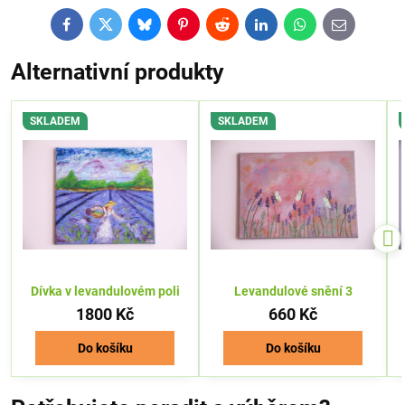
Facebook
Twitter
Bluesky
Pinterest
Reddit
LinkedIn
WhatsApp
E-
mail
Alternativní produkty
SKLADEM
SKLADEM
Dívka v levandulovém poli
Levandulové snění 3
1800 Kč
660 Kč
Do košíku
Do košíku