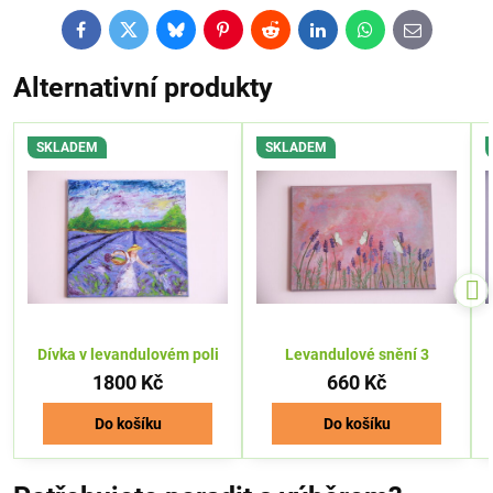
Facebook
Twitter
Bluesky
Pinterest
Reddit
LinkedIn
WhatsApp
E-
mail
Alternativní produkty
SKLADEM
SKLADEM
Dívka v levandulovém poli
Levandulové snění 3
1800 Kč
660 Kč
Do košíku
Do košíku