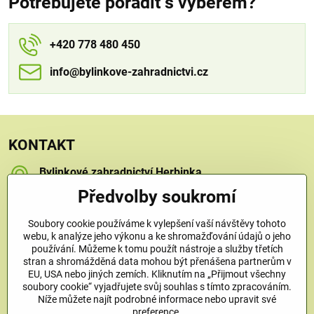
Potřebujete poradit s výběrem?
+420 778 480 450
info​​@bylinkove-zahradnictvi​​.cz
KONTAKT
Bylinkové zahradnictví Herbinka
Petra Závorcová
Předvolby soukromí
Na Křečku 346
Praha 15 - Horní Měcholupy, 109 00
Soubory cookie používáme k vylepšení vaší návštěvy tohoto
+420 778 480 450
webu, k analýze jeho výkonu a ke shromažďování údajů o jeho
používání. Můžeme k tomu použít nástroje a služby třetích
stran a shromážděná data mohou být přenášena partnerům v
info​@bylinkove-zahradnictvi​.cz
EU, USA nebo jiných zemích. Kliknutím na „Přijmout všechny
soubory cookie“ vyjadřujete svůj souhlas s tímto zpracováním.
Níže můžete najít podrobné informace nebo upravit své
Co u nás najdete
preference.