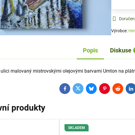
Doručen
Výrobce:
Her
Popis
Diskuse
ulici malovaný mistrovskými olejovými barvami Umton na plátn
Facebook
Twitter
Bluesky
Pinterest
Reddit
L
vní produkty
SKLADEM