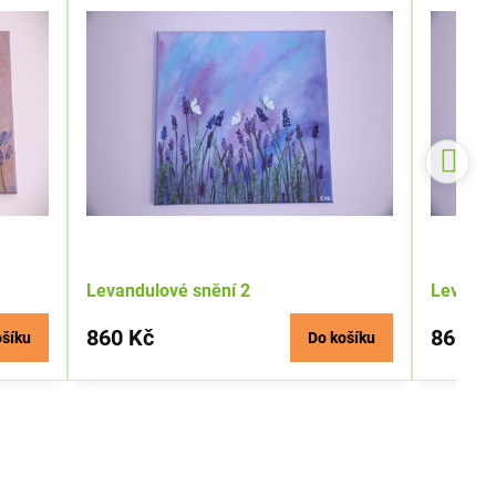
Levandulové snění 2
Levandu
860 Kč
860 K
ošíku
Do košíku