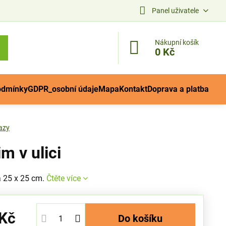
Panel uživatele
Nákupní košík
0 Kč
odmínky
GDPR_osobní údaje
Mapa
Kontakt
Doprava a platba
azy
m v ulici
 25 x 25 cm.
Čtěte více
 Kč
Do košíku