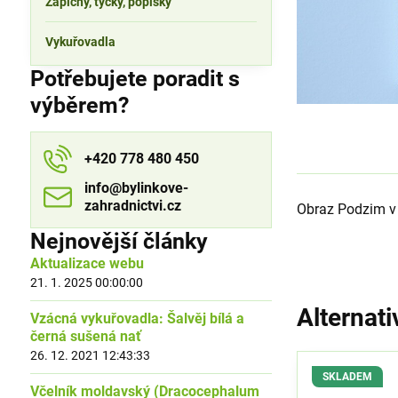
Zápichy, tyčky, popisky
Vykuřovadla
Potřebujete poradit s
výběrem?
+420 778 480 450
info​​@bylinkove-
zahradnictvi​​.cz
Obraz Podzim v 
Nejnovější články
Aktualizace webu
21. 1. 2025 00:00:00
Alternati
Vzácná vykuřovadla: Šalvěj bílá a
černá sušená nať
26. 12. 2021 12:43:33
SKLADEM
Včelník moldavský (Dracocephalum