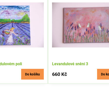
ndulovém poli
Levandulové snění 3
660 Kč
Do košíku
Do k