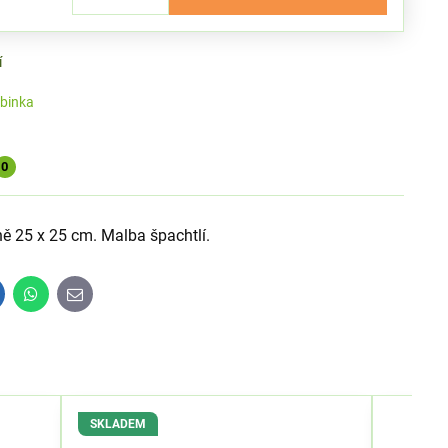
í
binka
0
ě 25 x 25 cm. Malba špachtlí.
inkedIn
WhatsApp
E-
mail
SKLADEM