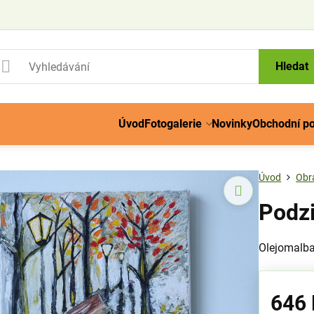
Hledat
Úvod
Fotogalerie
Novinky
Obchodní p
Úvod
Obr
Podzi
Olejomalba
646