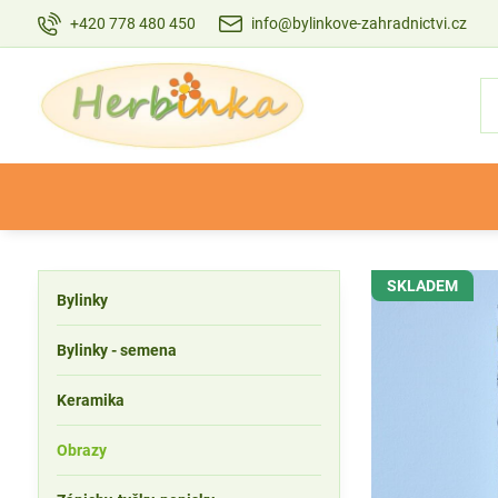
+420 778 480 450
info@bylinkove-zahradnictvi.cz
SKLADEM
Bylinky
Bylinky - semena
Keramika
Obrazy