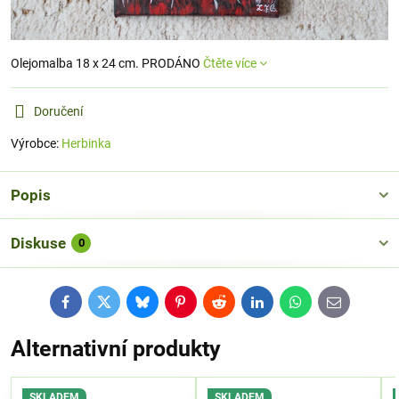
Olejomalba 18 x 24 cm. PRODÁNO
Čtěte více
Doručení
Výrobce:
Herbinka
Popis
Diskuse
0
Facebook
Twitter
Bluesky
Pinterest
Reddit
LinkedIn
WhatsApp
E-
mail
Alternativní produkty
SKLADEM
SKLADEM