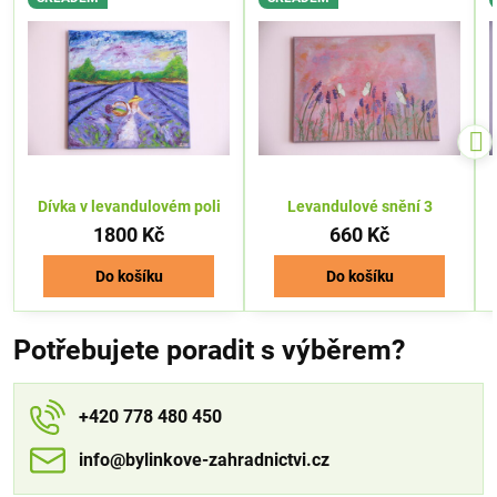
Dívka v levandulovém poli
Levandulové snění 3
1800 Kč
660 Kč
Do košíku
Do košíku
Potřebujete poradit s výběrem?
+420 778 480 450
info​​@bylinkove-zahradnictvi​​.cz