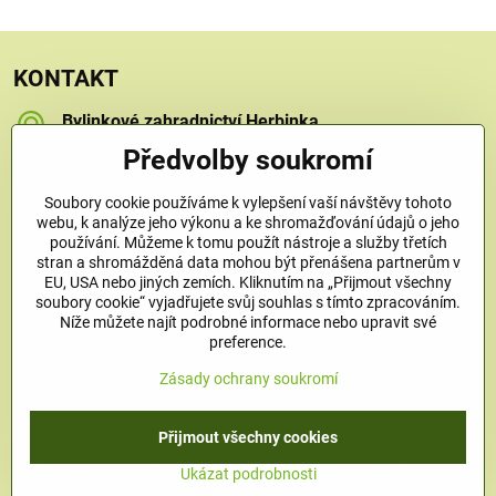
KONTAKT
Bylinkové zahradnictví Herbinka
Petra Závorcová
Předvolby soukromí
Na Křečku 346
Praha 15 - Horní Měcholupy, 109 00
Soubory cookie používáme k vylepšení vaší návštěvy tohoto
+420 778 480 450
webu, k analýze jeho výkonu a ke shromažďování údajů o jeho
používání. Můžeme k tomu použít nástroje a služby třetích
stran a shromážděná data mohou být přenášena partnerům v
info​@bylinkove-zahradnictvi​.cz
EU, USA nebo jiných zemích. Kliknutím na „Přijmout všechny
soubory cookie“ vyjadřujete svůj souhlas s tímto zpracováním.
Níže můžete najít podrobné informace nebo upravit své
Co u nás najdete
preference.
Zásady ochrany soukromí
Užitečné odkazy
Přijmout všechny cookies
©
2026
Copyright
Předvolby soukromí
Zásady ochrany soukromí
Ukázat podrobnosti
Vytvořeno systémem:
ByznysWeb.cz