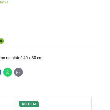
binka
0
on na plátně 40 x 30 cm.
inkedIn
WhatsApp
E-
mail
SKLADEM