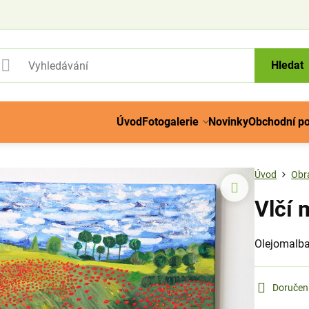
Hledat
Úvod
Fotogalerie
Novinky
Obchodní p
Úvod
Obr
Vlčí 
Olejomalb
Doručen