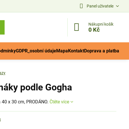
Panel uživatele
Nákupní košík
0 Kč
odmínky
GDPR_osobní údaje
Mapa
Kontakt
Doprava a platba
azy
máky podle Gogha
a 40 x 30 cm, PRODÁNO.
Čtěte více
í