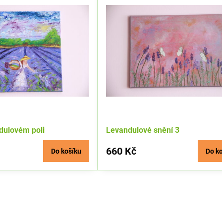
ndulovém poli
Levandulové snění 3
660 Kč
Do košíku
Do k