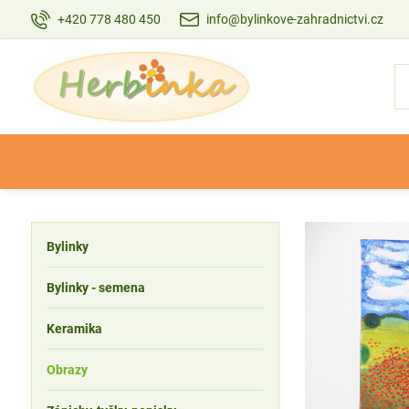
+420 778 480 450
info@bylinkove-zahradnictvi.cz
Bylinky
Bylinky - semena
Keramika
Obrazy