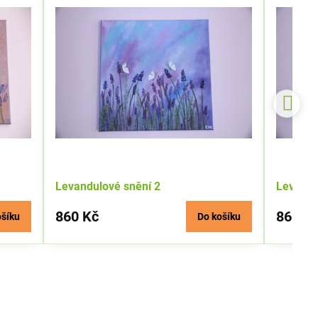
Levandulové snění 2
Levandu
860 Kč
860 K
ošíku
Do košíku