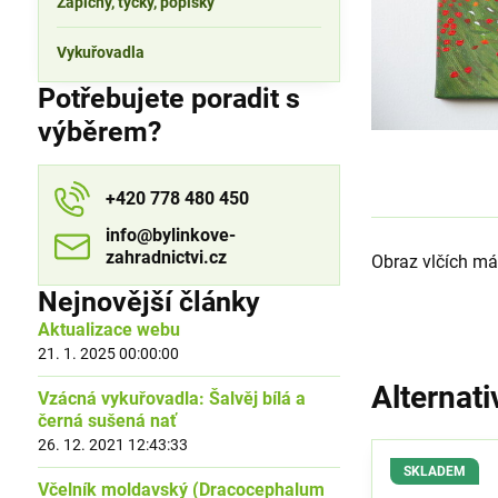
Zápichy, tyčky, popisky
Vykuřovadla
Potřebujete poradit s
výběrem?
+420 778 480 450
info​​@bylinkove-
zahradnictvi​​.cz
Obraz vlčích m
Nejnovější články
Aktualizace webu
21. 1. 2025 00:00:00
Alternati
Vzácná vykuřovadla: Šalvěj bílá a
černá sušená nať
26. 12. 2021 12:43:33
SKLADEM
Včelník moldavský (Dracocephalum