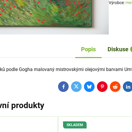
Výrobce:
Her
Popis
Diskuse
áků podle Gogha malovaný mistrovskými olejovými barvami Umt
Facebook
Twitter
Bluesky
Pinterest
Reddit
L
vní produkty
SKLADEM