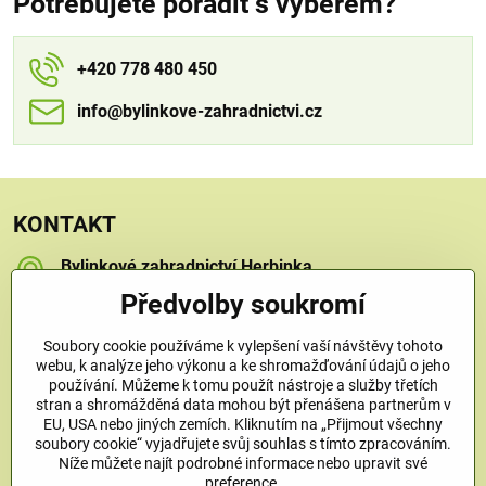
Potřebujete poradit s výběrem?
+420 778 480 450
info​​@bylinkove-zahradnictvi​​.cz
KONTAKT
Bylinkové zahradnictví Herbinka
Petra Závorcová
Předvolby soukromí
Na Křečku 346
Praha 15 - Horní Měcholupy, 109 00
Soubory cookie používáme k vylepšení vaší návštěvy tohoto
+420 778 480 450
webu, k analýze jeho výkonu a ke shromažďování údajů o jeho
používání. Můžeme k tomu použít nástroje a služby třetích
stran a shromážděná data mohou být přenášena partnerům v
info​@bylinkove-zahradnictvi​.cz
EU, USA nebo jiných zemích. Kliknutím na „Přijmout všechny
soubory cookie“ vyjadřujete svůj souhlas s tímto zpracováním.
Níže můžete najít podrobné informace nebo upravit své
Co u nás najdete
preference.