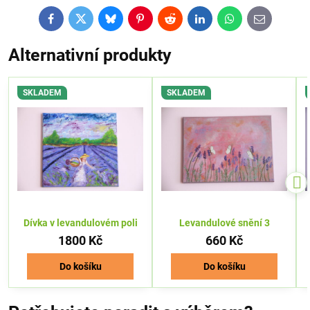
Facebook
Twitter
Bluesky
Pinterest
Reddit
LinkedIn
WhatsApp
E-
mail
Alternativní produkty
SKLADEM
SKLADEM
Dívka v levandulovém poli
Levandulové snění 3
1800 Kč
660 Kč
Do košíku
Do košíku