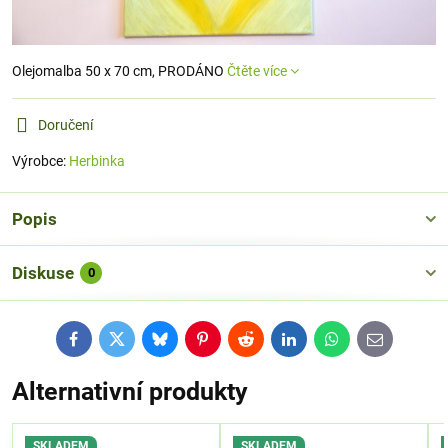
Olejomalba 50 x 70 cm, PRODÁNO
Čtěte více
Doručení
Výrobce:
Herbinka
Popis
Diskuse
0
Facebook
Twitter
Bluesky
Pinterest
Reddit
LinkedIn
WhatsApp
E-
mail
Alternativní produkty
SKLADEM
SKLADEM