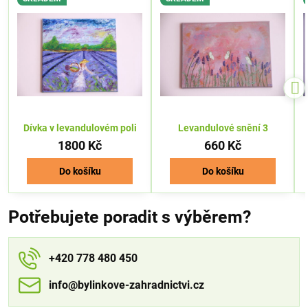
Dívka v levandulovém poli
Levandulové snění 3
1800 Kč
660 Kč
Do košíku
Do košíku
Potřebujete poradit s výběrem?
+420 778 480 450
info​​@bylinkove-zahradnictvi​​.cz