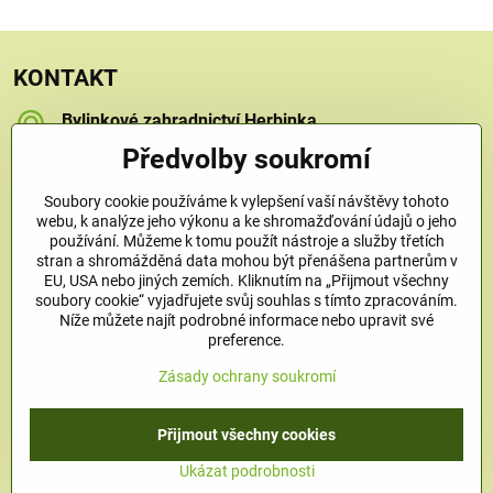
KONTAKT
Bylinkové zahradnictví Herbinka
Petra Závorcová
Předvolby soukromí
Na Křečku 346
Praha 15 - Horní Měcholupy, 109 00
Soubory cookie používáme k vylepšení vaší návštěvy tohoto
+420 778 480 450
webu, k analýze jeho výkonu a ke shromažďování údajů o jeho
používání. Můžeme k tomu použít nástroje a služby třetích
stran a shromážděná data mohou být přenášena partnerům v
info​@bylinkove-zahradnictvi​.cz
EU, USA nebo jiných zemích. Kliknutím na „Přijmout všechny
soubory cookie“ vyjadřujete svůj souhlas s tímto zpracováním.
Níže můžete najít podrobné informace nebo upravit své
Co u nás najdete
preference.
Zásady ochrany soukromí
Užitečné odkazy
Přijmout všechny cookies
©
2026
Copyright
Předvolby soukromí
Zásady ochrany soukromí
Ukázat podrobnosti
Vytvořeno systémem:
ByznysWeb.cz