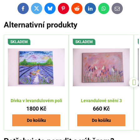
Facebook
Twitter
Bluesky
Pinterest
Reddit
LinkedIn
WhatsApp
E-
mail
Alternativní produkty
SKLADEM
SKLADEM
Dívka v levandulovém poli
Levandulové snění 3
1800 Kč
660 Kč
Do košíku
Do košíku