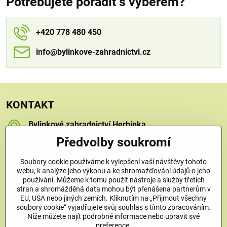
Potřebujete poradit s výběrem?
+420 778 480 450
info​​@bylinkove-zahradnictvi​​.cz
KONTAKT
Bylinkové zahradnictví Herbinka
Petra Závorcová
Předvolby soukromí
Na Křečku 346
Praha 15 - Horní Měcholupy, 109 00
Soubory cookie používáme k vylepšení vaší návštěvy tohoto
+420 778 480 450
webu, k analýze jeho výkonu a ke shromažďování údajů o jeho
používání. Můžeme k tomu použít nástroje a služby třetích
stran a shromážděná data mohou být přenášena partnerům v
info​@bylinkove-zahradnictvi​.cz
EU, USA nebo jiných zemích. Kliknutím na „Přijmout všechny
soubory cookie“ vyjadřujete svůj souhlas s tímto zpracováním.
Níže můžete najít podrobné informace nebo upravit své
Co u nás najdete
preference.