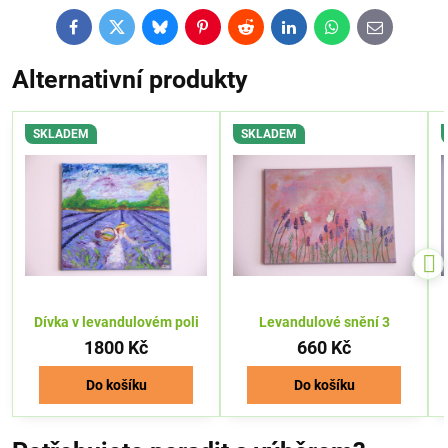
Facebook
Twitter
Bluesky
Pinterest
Reddit
LinkedIn
WhatsApp
E-
mail
Alternativní produkty
SKLADEM
SKLADEM
Dívka v levandulovém poli
Levandulové snění 3
1800 Kč
660 Kč
Do košíku
Do košíku