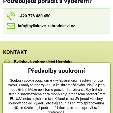
Potřebujete poradit s výběrem?
+420 778 480 450
info​​@bylinkove-zahradnictvi​​.cz
KONTAKT
Bylinkové zahradnictví Herbinka
Petra Závorcová
Předvolby soukromí
Na Křečku 346
Praha 15 - Horní Měcholupy, 109 00
Soubory cookie používáme k vylepšení vaší návštěvy tohoto
+420 778 480 450
webu, k analýze jeho výkonu a ke shromažďování údajů o jeho
používání. Můžeme k tomu použít nástroje a služby třetích
stran a shromážděná data mohou být přenášena partnerům v
info​@bylinkove-zahradnictvi​.cz
EU, USA nebo jiných zemích. Kliknutím na „Přijmout všechny
soubory cookie“ vyjadřujete svůj souhlas s tímto zpracováním.
Níže můžete najít podrobné informace nebo upravit své
Co u nás najdete
preference.