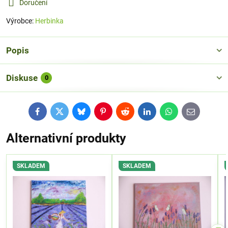
Doručení
Výrobce:
Herbinka
Popis
Diskuse
0
Facebook
Twitter
Bluesky
Pinterest
Reddit
LinkedIn
WhatsApp
E-
mail
Alternativní produkty
SKLADEM
SKLADEM