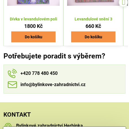
Dívka v levandulovém poli
Levandulové snění 3
1800 Kč
660 Kč
Do košíku
Do košíku
Potřebujete poradit s výběrem?
+420 778 480 450
info​​@bylinkove-zahradnictvi​​.cz
KONTAKT
Bylinkové zahradnictví Herbinka