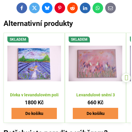
Facebook
Twitter
Bluesky
Pinterest
Reddit
LinkedIn
WhatsApp
E-
mail
Alternativní produkty
SKLADEM
SKLADEM
Dívka v levandulovém poli
Levandulové snění 3
1800 Kč
660 Kč
Do košíku
Do košíku