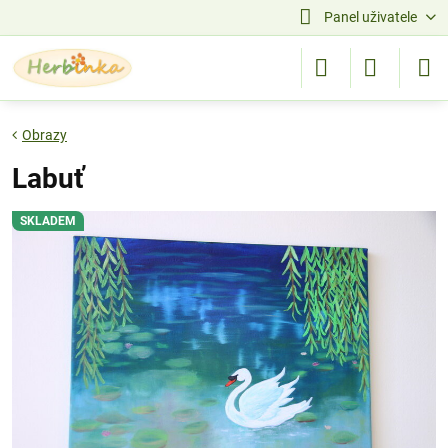
Panel uživatele
Obrazy
Labuť
SKLADEM