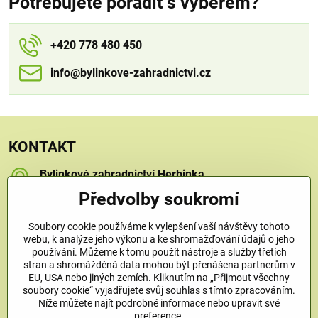
Potřebujete poradit s výběrem?
+420 778 480 450
info​​@bylinkove-zahradnictvi​​.cz
KONTAKT
Bylinkové zahradnictví Herbinka
Petra Závorcová
Předvolby soukromí
Na Křečku 346
Praha 15 - Horní Měcholupy, 109 00
Soubory cookie používáme k vylepšení vaší návštěvy tohoto
+420 778 480 450
webu, k analýze jeho výkonu a ke shromažďování údajů o jeho
používání. Můžeme k tomu použít nástroje a služby třetích
stran a shromážděná data mohou být přenášena partnerům v
info​@bylinkove-zahradnictvi​.cz
EU, USA nebo jiných zemích. Kliknutím na „Přijmout všechny
soubory cookie“ vyjadřujete svůj souhlas s tímto zpracováním.
Níže můžete najít podrobné informace nebo upravit své
Co u nás najdete
preference.