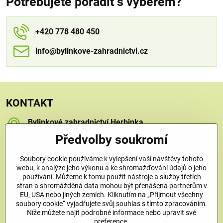
Potřebujete poradit s výběrem?
+420 778 480 450
info​​@bylinkove-zahradnictvi​​.cz
KONTAKT
Bylinkové zahradnictví Herbinka
Petra Závorcová
Předvolby soukromí
Na Křečku 346
Praha 15 - Horní Měcholupy, 109 00
Soubory cookie používáme k vylepšení vaší návštěvy tohoto
+420 778 480 450
webu, k analýze jeho výkonu a ke shromažďování údajů o jeho
používání. Můžeme k tomu použít nástroje a služby třetích
stran a shromážděná data mohou být přenášena partnerům v
info​@bylinkove-zahradnictvi​.cz
EU, USA nebo jiných zemích. Kliknutím na „Přijmout všechny
soubory cookie“ vyjadřujete svůj souhlas s tímto zpracováním.
Níže můžete najít podrobné informace nebo upravit své
Co u nás najdete
preference.