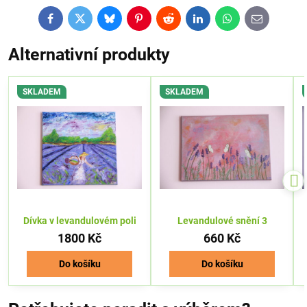
Facebook
Twitter
Bluesky
Pinterest
Reddit
LinkedIn
WhatsApp
E-
mail
Alternativní produkty
SKLADEM
SKLADEM
Dívka v levandulovém poli
Levandulové snění 3
1800 Kč
660 Kč
Do košíku
Do košíku