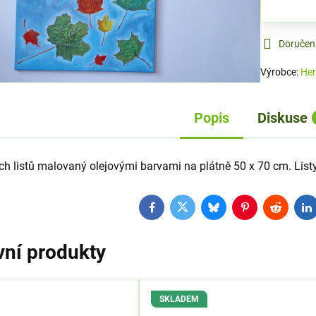
Doručen
Výrobce:
Her
Popis
Diskuse
h listů malovaný olejovými barvami na plátně 50 x 70 cm. Listy 
Facebook
Twitter
Bluesky
Pinterest
Reddit
L
vní produkty
SKLADEM