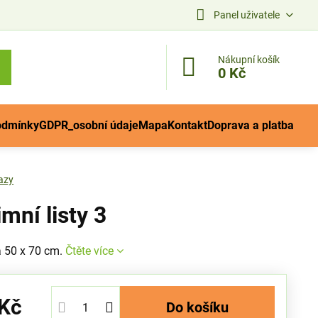
Panel uživatele
Nákupní košík
0 Kč
odmínky
GDPR_osobní údaje
Mapa
Kontakt
Doprava a platba
azy
mní listy 3
 50 x 70 cm.
Čtěte více
 Kč
Do košíku