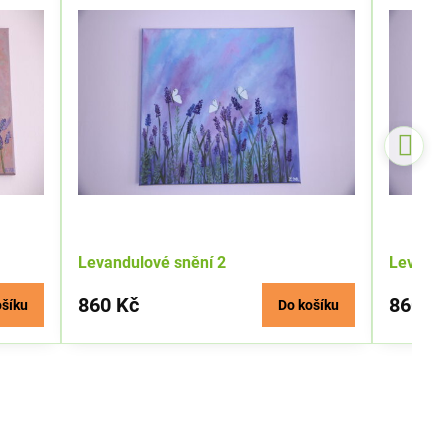
Levandulové snění 2
Levandu
860 Kč
860 K
ošíku
Do košíku