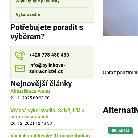
Zápichy, tyčky, popisky
Vykuřovadla
Potřebujete poradit s
výběrem?
+420 778 480 450
info​​@bylinkove-
zahradnictvi​​.cz
Obraz podzimníc
Nejnovější články
Aktualizace webu
21. 1. 2025 00:00:00
Alternati
Vzácná vykuřovadla: Šalvěj bílá a
černá sušená nať
26. 12. 2021 12:43:33
SKLADEM
Včelník moldavský (Dracocephalum