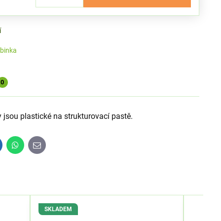
í
binka
0
jsou plastické na strukturovací pastě.
inkedIn
WhatsApp
E-
mail
SKLADEM