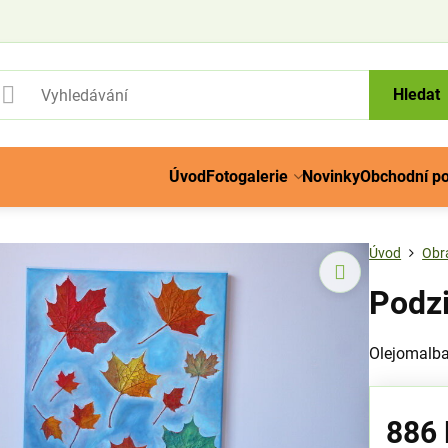
Hledat
Úvod
Fotogalerie
Novinky
Obchodní p
Úvod
Obr
Podzi
Olejomalba
886