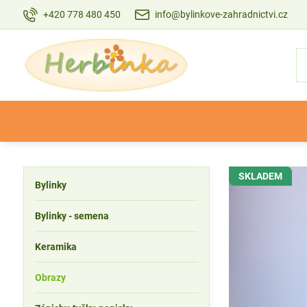
+420 778 480 450
info@bylinkove-zahradnictvi.cz
SKLADEM
Bylinky
Bylinky - semena
Keramika
Obrazy