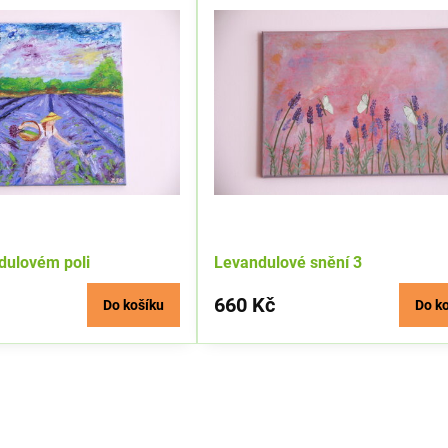
ndulovém poli
Levandulové snění 3
660 Kč
Do košíku
Do k