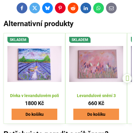
Facebook
Twitter
Bluesky
Pinterest
Reddit
LinkedIn
WhatsApp
E-
mail
Alternativní produkty
SKLADEM
SKLADEM
Dívka v levandulovém poli
Levandulové snění 3
1800 Kč
660 Kč
Do košíku
Do košíku