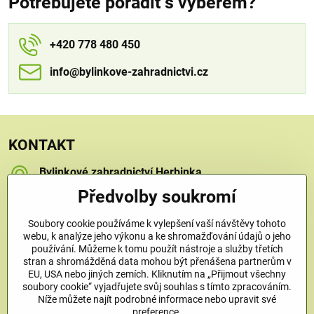
Potřebujete poradit s výběrem?
+420 778 480 450
info​​@bylinkove-zahradnictvi​​.cz
KONTAKT
Bylinkové zahradnictví Herbinka
Petra Závorcová
Předvolby soukromí
Na Křečku 346
Praha 15 - Horní Měcholupy, 109 00
Soubory cookie používáme k vylepšení vaší návštěvy tohoto
+420 778 480 450
webu, k analýze jeho výkonu a ke shromažďování údajů o jeho
používání. Můžeme k tomu použít nástroje a služby třetích
stran a shromážděná data mohou být přenášena partnerům v
info​@bylinkove-zahradnictvi​.cz
EU, USA nebo jiných zemích. Kliknutím na „Přijmout všechny
soubory cookie“ vyjadřujete svůj souhlas s tímto zpracováním.
Níže můžete najít podrobné informace nebo upravit své
Co u nás najdete
preference.