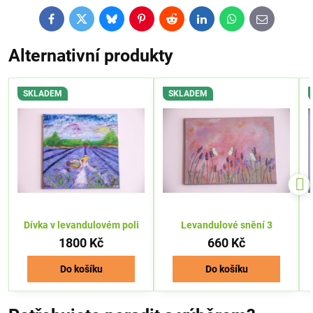
Facebook
Twitter
Bluesky
Pinterest
Reddit
LinkedIn
WhatsApp
E-
mail
Alternativní produkty
SKLADEM
SKLADEM
Dívka v levandulovém poli
Levandulové snění 3
1800 Kč
660 Kč
Do košíku
Do košíku