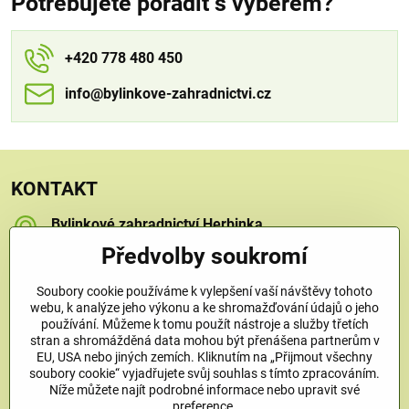
Potřebujete poradit s výběrem?
+420 778 480 450
info​​@bylinkove-zahradnictvi​​.cz
KONTAKT
Bylinkové zahradnictví Herbinka
Petra Závorcová
Předvolby soukromí
Na Křečku 346
Praha 15 - Horní Měcholupy, 109 00
Soubory cookie používáme k vylepšení vaší návštěvy tohoto
+420 778 480 450
webu, k analýze jeho výkonu a ke shromažďování údajů o jeho
používání. Můžeme k tomu použít nástroje a služby třetích
stran a shromážděná data mohou být přenášena partnerům v
info​@bylinkove-zahradnictvi​.cz
EU, USA nebo jiných zemích. Kliknutím na „Přijmout všechny
soubory cookie“ vyjadřujete svůj souhlas s tímto zpracováním.
Níže můžete najít podrobné informace nebo upravit své
Co u nás najdete
preference.