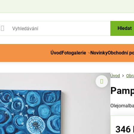
Hledat
Úvod
Fotogalerie
Novinky
Obchodní p
Úvod
Obr
Pamp
Olejomalb
346