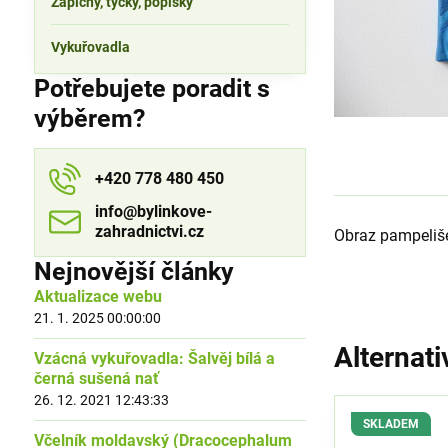
Zápichy, tyčky, popisky
Vykuřovadla
Potřebujete poradit s
výběrem?
+420 778 480 450
info​​@bylinkove-
zahradnictvi​​.cz
Obraz pampeliš
Nejnovější články
Aktualizace webu
21. 1. 2025 00:00:00
Alternati
Vzácná vykuřovadla: Šalvěj bílá a
černá sušená nať
26. 12. 2021 12:43:33
SKLADEM
Včelník moldavský (Dracocephalum