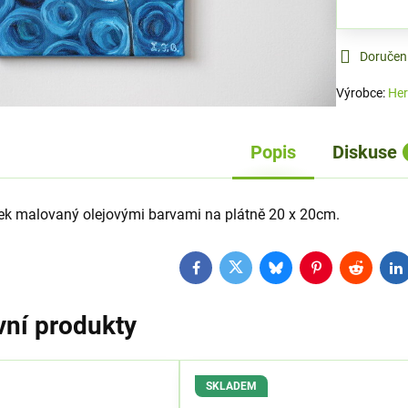
Doručen
Výrobce:
Her
Popis
Diskuse
ek malovaný olejovými barvami na plátně 20 x 20cm.
Facebook
Twitter
Bluesky
Pinterest
Reddit
L
vní produkty
SKLADEM