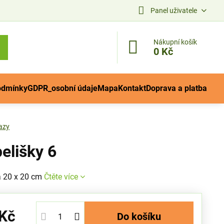
Panel uživatele
Nákupní košík
0 Kč
odmínky
GDPR_osobní údaje
Mapa
Kontakt
Doprava a platba
azy
elišky 6
a 20 x 20 cm
Čtěte více
 Kč
Do košíku