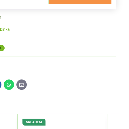
í
binka
0
inkedIn
WhatsApp
E-
mail
SKLADEM