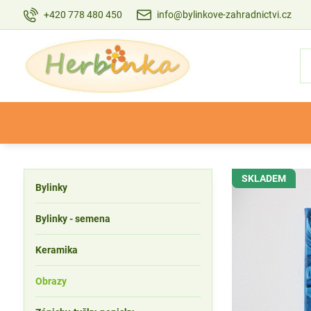
+420 778 480 450
info@bylinkove-zahradnictvi.cz
SKLADEM
Bylinky
Bylinky - semena
Keramika
Obrazy