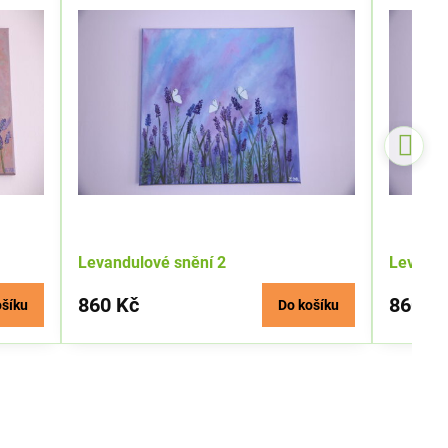
Levandulové snění 2
Levandu
860 Kč
860 K
ošíku
Do košíku