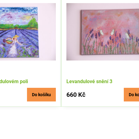
ndulovém poli
Levandulové snění 3
660 Kč
Do košíku
Do k