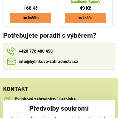
basilicum 'Spice')
168 Kč
49 Kč
Do košíku
Do košíku
Potřebujete poradit s výběrem?
+420 778 480 450
info​​@bylinkove-zahradnictvi​​.cz
KONTAKT
Bylinkové zahradnictví Herbinka
Petra Závorcová
Předvolby soukromí
Na Křečku 346
Praha 15 - Horní Měcholupy, 109 00