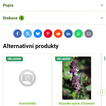
Popis
Diskuse
0
Facebook
Twitter
Bluesky
Pinterest
Reddit
LinkedIn
WhatsApp
E-
mail
Alternativní produkty
SKLADEM
SKLADEM
Konvalinka
Bazalka spice (Ocimum