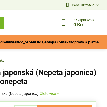
Panel uživatele
Nákupní košík
0 Kč
odmínky
GDPR_osobní údaje
Mapa
Kontakt
Doprava a platba
nky
 japonská (Nepeta japonica)
zonepeta
nská (Nepeta japonica)
Čtěte více