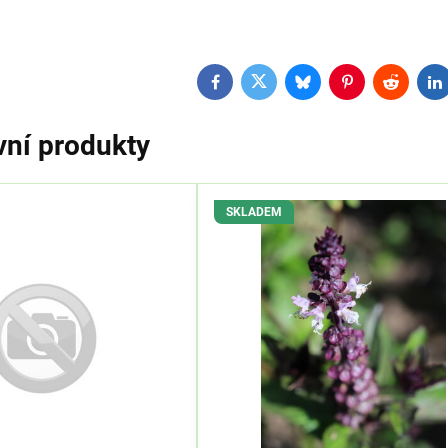
Facebook
Twitter
Bluesky
Pinterest
Reddit
L
vní produkty
SKLADEM