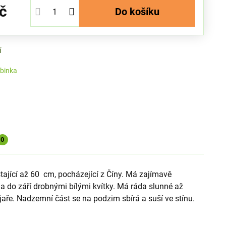
č
Do košíku
í
binka
0
tající až 60 cm, pocházející z Číny. Má zajímavě
na do září drobnými bílými kvítky. Má ráda slunné až
aře. Nadzemní část se na podzim sbírá a suší ve stínu.