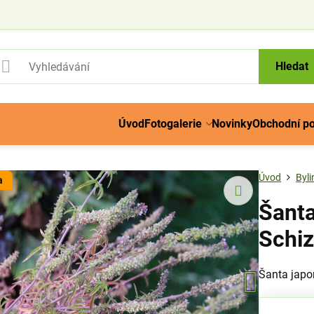
Hledat
Úvod
Fotogalerie
Novinky
Obchodní p
Úvod
Byli
a
Šanta
Schi
Šanta japo