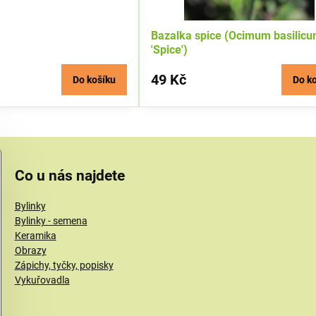
Bazalka spice (Ocimum basilic
'Spice')
49 Kč
Do košíku
Do k
Co u nás najdete
Bylinky
Bylinky - semena
Keramika
Obrazy
Zápichy, tyčky, popisky
Vykuřovadla