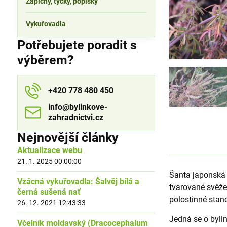
Zápichy, tyčky, popisky
Vykuřovadla
Potřebujete poradit s
výběrem?
+420 778 480 450
info​​@bylinkove-
zahradnictvi​​.cz
Nejnovější články
Aktualizace webu
21. 1. 2025 00:00:00
Šanta japonská 
Vzácná vykuřovadla: Šalvěj bílá a
tvarované svěže 
černá sušená nať
polostinné stan
26. 12. 2021 12:43:33
Jedná se o byli
Včelník moldavský (Dracocephalum