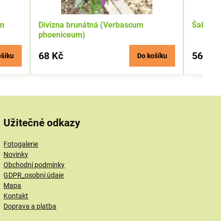
um
Divizna brunátná (Verbascum
Šalvěj 
phoeniceum)
68 Kč
56 Kč
ošíku
Do košíku
Užitečné odkazy
Fotogalerie
Novinky
Obchodní podmínky
GDPR_osobní údaje
Mapa
Kontakt
Doprava a platba