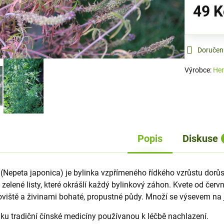
49 K
Doručen
Výrobce:
Her
Popis
Diskuse
(Nepeta japonica) je bylinka vzpřímeného řídkého vzrůstu dorůs
zelené listy, které okrášlí každý bylinkový záhon. Kvete od červ
oviště a živinami bohaté, propustné půdy. Množí se výsevem na j
nku tradiční čínské medicíny používanou k léčbě nachlazení.