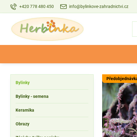
+420 778 480 450
info@bylinkove-zahradnictvi.cz
Předobjednávk
Bylinky
Bylinky - semena
Keramika
Obrazy