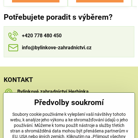
Potřebujete poradit s výběrem?
+420 778 480 450
info​​@bylinkove-zahradnictvi​​.cz
KONTAKT
Bylinkové zahradnictví Herbinka
Petra Závorcová
Předvolby soukromí
Na Křečku 346
Praha 15 - Horní Měcholupy, 109 00
Soubory cookie používáme k vylepšení vaší návštěvy tohoto
+420 778 480 450
webu, k analýze jeho výkonu a ke shromažďování údajů o jeho
používání. Můžeme k tomu použít nástroje a služby třetích
stran a shromážděná data mohou být přenášena partnerům v
info​@bylinkove-zahradnictvi​.cz
EU, USA nebo jiných zemích. Kliknutím na „Přijmout všechny