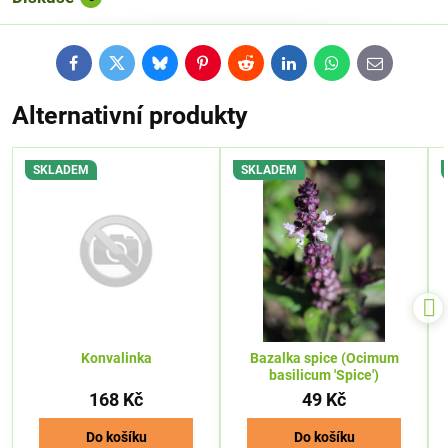
Facebook
Twitter
Bluesky
Pinterest
Reddit
LinkedIn
WhatsApp
E-
mail
Alternativní produkty
SKLADEM
SKLADEM
Konvalinka
Bazalka spice (Ocimum
basilicum 'Spice')
168 Kč
49 Kč
Do košíku
Do košíku