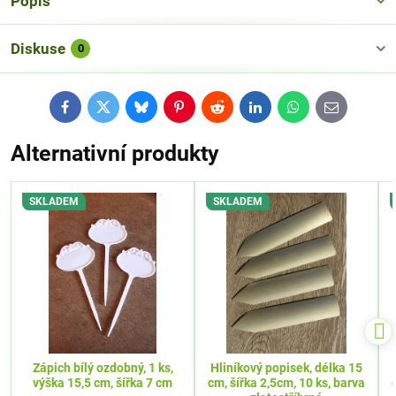
Popis
Diskuse
0
Facebook
Twitter
Bluesky
Pinterest
Reddit
LinkedIn
WhatsApp
E-
mail
Alternativní produkty
SKLADEM
SKLADEM
Zápich bílý ozdobný, 1 ks,
Hliníkový popisek, délka 15
výška 15,5 cm, šířka 7 cm
cm, šířka 2,5cm, 10 ks, barva