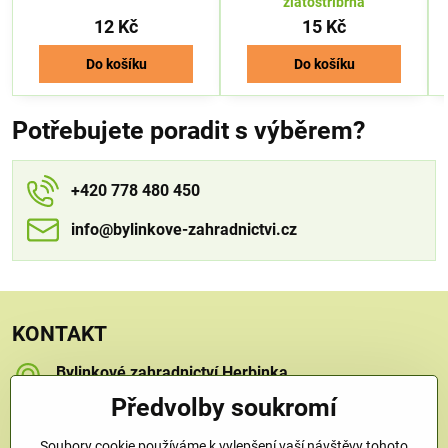
zlatostříbrná
12 Kč
15 Kč
Do košíku
Do košíku
Potřebujete poradit s výběrem?
+420 778 480 450
info​​@bylinkove-zahradnictvi​​.cz
KONTAKT
Bylinkové zahradnictví Herbinka
Petra Závorcová
Předvolby soukromí
Na Křečku 346
Praha 15 - Horní Měcholupy, 109 00
Soubory cookie používáme k vylepšení vaší návštěvy tohoto