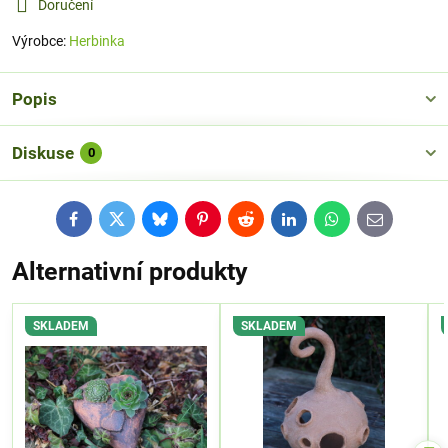
Doručení
Výrobce:
Herbinka
Popis
Diskuse
0
Facebook
Twitter
Bluesky
Pinterest
Reddit
LinkedIn
WhatsApp
E-
mail
Alternativní produkty
SKLADEM
SKLADEM