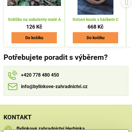
Srdíčko na sukulenty malé A
Svícen koule s háčkem C
126 Kč
668 Kč
Do košíku
Do košíku
Potřebujete poradit s výběrem?
+420 778 480 450
info​​@bylinkove-zahradnictvi​​.cz
KONTAKT
Bylinkové zahradnictví Herbinka