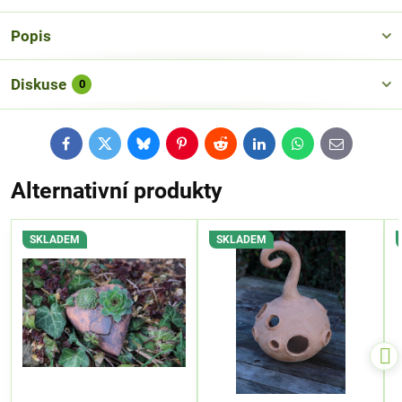
Popis
Diskuse
0
Facebook
Twitter
Bluesky
Pinterest
Reddit
LinkedIn
WhatsApp
E-
mail
Alternativní produkty
SKLADEM
SKLADEM