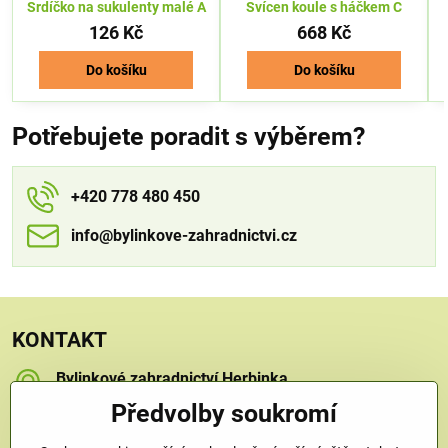
Srdíčko na sukulenty malé A
Svícen koule s háčkem C
126 Kč
668 Kč
Do košíku
Do košíku
Potřebujete poradit s výběrem?
+420 778 480 450
info​​@bylinkove-zahradnictvi​​.cz
KONTAKT
Bylinkové zahradnictví Herbinka
Petra Závorcová
Předvolby soukromí
Na Křečku 346
Praha 15 - Horní Měcholupy, 109 00