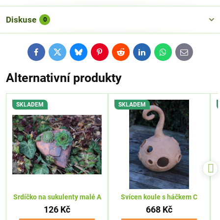
Diskuse
0
Facebook
Twitter
Bluesky
Pinterest
Reddit
LinkedIn
WhatsApp
E-
mail
Alternativní produkty
SKLADEM
SKLADEM
Srdíčko na sukulenty malé A
Svícen koule s háčkem C
126 Kč
668 Kč