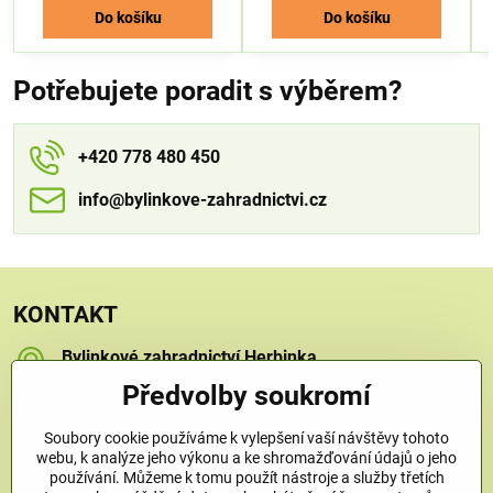
Do košíku
Do košíku
Potřebujete poradit s výběrem?
+420 778 480 450
info​​@bylinkove-zahradnictvi​​.cz
KONTAKT
Bylinkové zahradnictví Herbinka
Petra Závorcová
Předvolby soukromí
Na Křečku 346
Praha 15 - Horní Měcholupy, 109 00
Soubory cookie používáme k vylepšení vaší návštěvy tohoto
+420 778 480 450
webu, k analýze jeho výkonu a ke shromažďování údajů o jeho
používání. Můžeme k tomu použít nástroje a služby třetích