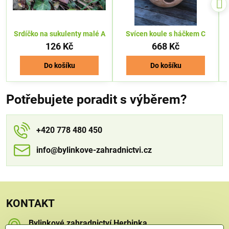
Srdíčko na sukulenty malé A
Svícen koule s háčkem C
126 Kč
668 Kč
Do košíku
Do košíku
Potřebujete poradit s výběrem?
+420 778 480 450
info​​@bylinkove-zahradnictvi​​.cz
KONTAKT
Bylinkové zahradnictví Herbinka