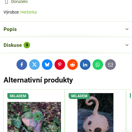
Doručení
Výrobce:
Herbinka
Popis
Diskuse
0
Facebook
Twitter
Bluesky
Pinterest
Reddit
LinkedIn
WhatsApp
E-
mail
Alternativní produkty
SKLADEM
SKLADEM