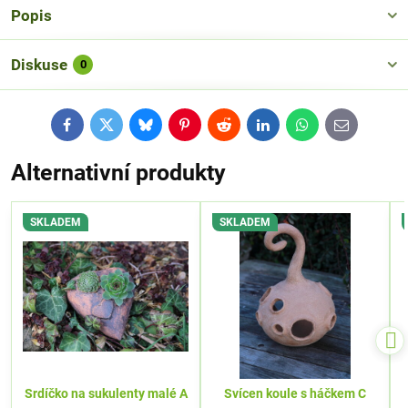
Popis
Diskuse
0
Facebook
Twitter
Bluesky
Pinterest
Reddit
LinkedIn
WhatsApp
E-
mail
Alternativní produkty
SKLADEM
SKLADEM
Srdíčko na sukulenty malé A
Svícen koule s háčkem C