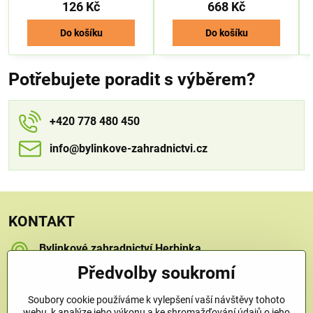
126 Kč
668 Kč
Do košíku
Do košíku
Potřebujete poradit s výběrem?
+420 778 480 450
info​​@bylinkove-zahradnictvi​​.cz
KONTAKT
Bylinkové zahradnictví Herbinka
Petra Závorcová
Předvolby soukromí
Na Křečku 346
Praha 15 - Horní Měcholupy, 109 00
Soubory cookie používáme k vylepšení vaší návštěvy tohoto
+420 778 480 450
webu, k analýze jeho výkonu a ke shromažďování údajů o jeho