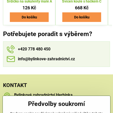
Srdíčko na sukulenty malé A
Svícen koule s háčkem C
126 Kč
668 Kč
Do košíku
Do košíku
Potřebujete poradit s výběrem?
+420 778 480 450
info​​@bylinkove-zahradnictvi​​.cz
KONTAKT
Bylinkové zahradnictví Herbinka
Petra Závorcová
Předvolby soukromí
Na Křečku 346
Praha 15 - Horní Měcholupy, 109 00