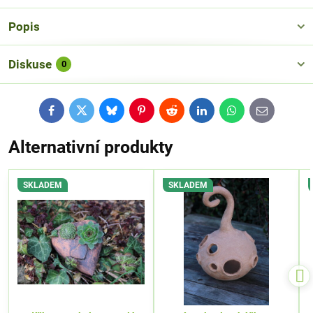
Popis
Diskuse
0
Facebook
Twitter
Bluesky
Pinterest
Reddit
LinkedIn
WhatsApp
E-
mail
Alternativní produkty
SKLADEM
SKLADEM