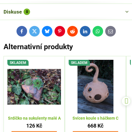
Diskuse
0
Facebook
Twitter
Bluesky
Pinterest
Reddit
LinkedIn
WhatsApp
E-
mail
Alternativní produkty
SKLADEM
SKLADEM
Srdíčko na sukulenty malé A
Svícen koule s háčkem C
126 Kč
668 Kč