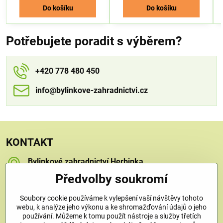
Do košíku
Do košíku
Potřebujete poradit s výběrem?
+420 778 480 450
info​​@bylinkove-zahradnictvi​​.cz
KONTAKT
Bylinkové zahradnictví Herbinka
Petra Závorcová
Předvolby soukromí
Na Křečku 346
Praha 15 - Horní Měcholupy, 109 00
Soubory cookie používáme k vylepšení vaší návštěvy tohoto
+420 778 480 450
webu, k analýze jeho výkonu a ke shromažďování údajů o jeho
používání. Můžeme k tomu použít nástroje a služby třetích