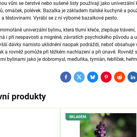
ou vůni se čerstvé nebo sušené listy používají jako univerzální 
tů, omáček, polévek. Bazalka je základem italské kuchyně a pou
 a těstovinami. Vyrábí se z ní výborné bazalkové pesto.
 mimořáně univerzální bylinu, která tlumí křeče, zlepšuje trávení,
á i při nespavosti a migréně, závratích psychického původu a uv
yšší dávky namísto uklidnění naopak podráždí, neboť obsahuje v
tlak a rovněž pomůže při těžkém nachlazení a při únavě. Rovněž 
mi bylinami jako je dobromysl, meďuňka, tymián, řebříček, heřmá
Facebook
Twitter
Bluesky
Pinterest
Reddit
L
vní produkty
SKLADEM