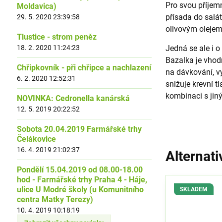
Pro svou příjemn
Moldavica)
přísada do salá
29. 5. 2020 23:39:58
olivovým olejem
Tlustice - strom peněz
18. 2. 2020 11:24:23
Jedná se ale i o
Bazalka je vhodn
Chřipkovník - při chřipce a nachlazení
na dávkování, v
6. 2. 2020 12:52:31
snižuje krevní 
kombinaci s jiný
NOVINKA: Cedronella kanárská
12. 5. 2019 20:22:52
Sobota 20.04.2019 Farmářské trhy
Čelákovice
16. 4. 2019 21:02:37
Alternati
Pondělí 15.04.2019 od 08.00-18.00
hod - Farmářské trhy Praha 4 - Háje,
ulice U Modré školy (u Komunitního
SKLADEM
centra Matky Terezy)
10. 4. 2019 10:18:19