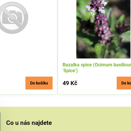
Bazalka spice (Ocimum basilic
'Spice')
49 Kč
Do košíku
Do k
Co u nás najdete