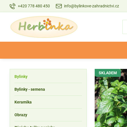
+420 778 480 450
info@bylinkove-zahradnictvi.cz
SKLADEM
Bylinky
Bylinky - semena
Keramika
Obrazy