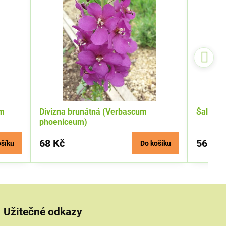
um
Divizna brunátná (Verbascum
Šalvěj 
phoeniceum)
68 Kč
56 Kč
ošíku
Do košíku
Užitečné odkazy