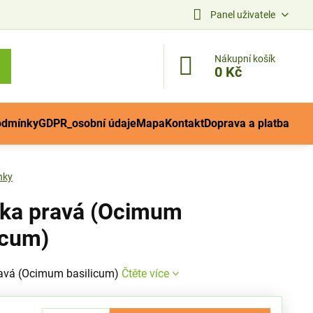
Panel uživatele
Nákupní košík
0 Kč
odmínky
GDPR_osobní údaje
Mapa
Kontakt
Doprava a platba
nky
lka pravá (Ocimum
icum)
ravá (Ocimum basilicum)
Čtěte více