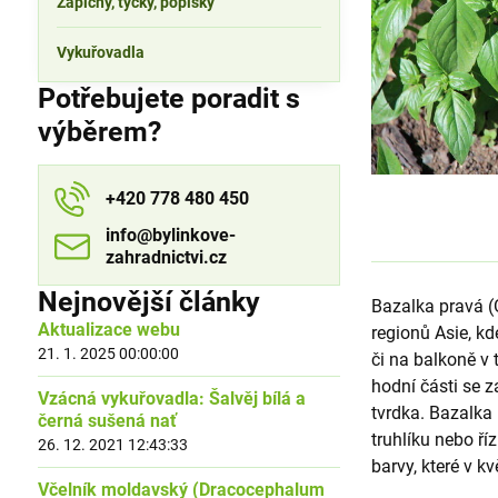
Zápichy, tyčky, popisky
Vykuřovadla
Potřebujete poradit s
výběrem?
+420 778 480 450
info​​@bylinkove-
zahradnictvi​​.cz
Nejnovější články
Bazalka pravá (O
Aktualizace webu
regionů Asie, kd
21. 1. 2025 00:00:00
či na balkoně v 
hodní části se 
Vzácná vykuřovadla: Šalvěj bílá a
tvrdka. Bazalka
černá sušená nať
truhlíku nebo ří
26. 12. 2021 12:43:33
barvy, které v k
Včelník moldavský (Dracocephalum