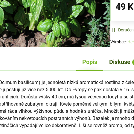
49 K
Doručen
Výrobce:
Her
Popis
Diskuse
cimum basilicum) je jednoletá nízká aromatická rostlina z čeled
e ji pěstují již více než 5000 let. Do Evropy se pak dostala v 16.
truhlících. Dorůstá výšky 40 cm, má lysou větvenou lodyhu se sto
zastřihovaně zubatými okraji. Kvete poměrně velkými bílými kvě
 má ráda vlhkou výživnou půdu a hodně sluníčka. Množit ji mů
zkováním nekvetoucích postranních výhonů. Bazalek je mnoho dru
větináčích vypadají velice dekorativně. Liší se rovněž aroma, od