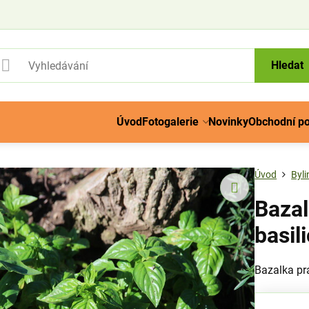
Hledat
Úvod
Fotogalerie
Novinky
Obchodní p
Úvod
Byli
Baza
basil
Bazalka p