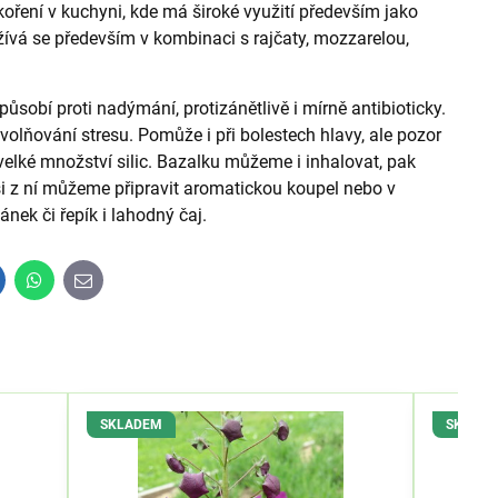
koření v kuchyni, kde má široké využití především jako
žívá se především v kombinaci s rajčaty, mozzarelou,
 působí proti nadýmání, protizánětlivě i mírně antibioticky.
olňování stresu. Pomůže i při bolestech hlavy, ale pozor
elké množství silic. Bazalku můžeme i inhalovat, pak
si z ní můžeme připravit aromatickou koupel nebo v
nek či řepík i lahodný čaj.
inkedIn
WhatsApp
E-
mail
SKLADEM
SKLAD