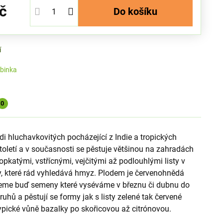
č
Do košíku
í
binka
0
i hluchavkovitých pocházející z Indie a tropických
 století a v současnosti se pěstuje většinou na zahradách
pkatými, vstřícnými, vejčitými až podlouhlými listy v
ty, které rád vyhledává hmyz. Plodem je červenohnědá
žeme buď semeny které vyséváme v březnu či dubnu do
hů a pěstují se formy jak s listy zelené tak červené
 typické vůně bazalky po skořicovou až citrónovou.