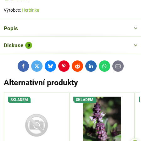
Výrobce:
Herbinka
Popis
Diskuse
0
Facebook
Twitter
Bluesky
Pinterest
Reddit
LinkedIn
WhatsApp
E-
mail
Alternativní produkty
SKLADEM
SKLADEM