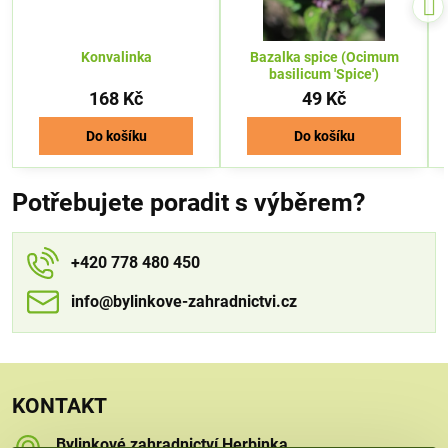
Konvalinka
Bazalka spice (Ocimum
basilicum 'Spice')
168 Kč
49 Kč
Do košíku
Do košíku
Potřebujete poradit s výběrem?
+420 778 480 450
info​​@bylinkove-zahradnictvi​​.cz
KONTAKT
Bylinkové zahradnictví Herbinka