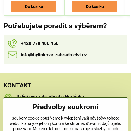
Do košíku
Do košíku
Potřebujete poradit s výběrem?
+420 778 480 450
info​​@bylinkove-zahradnictvi​​.cz
KONTAKT
Bylinkové zahradnictví Herbinka
Petra Závorcová
Předvolby soukromí
Na Křečku 346
Praha 15 - Horní Měcholupy, 109 00
Soubory cookie používáme k vylepšení vaší návštěvy tohoto
+420 778 480 450
webu, k analýze jeho výkonu a ke shromažďování údajů o jeho
používání. Můžeme k tomu použít nástroje a služby třetích