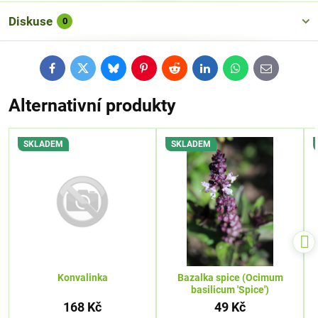
Diskuse
0
Facebook
Twitter
Bluesky
Pinterest
Reddit
LinkedIn
WhatsApp
E-
mail
Alternativní produkty
SKLADEM
SKLADEM
Konvalinka
Bazalka spice (Ocimum
basilicum 'Spice')
168 Kč
49 Kč