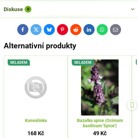
Diskuse
0
Facebook
Twitter
Bluesky
Pinterest
Reddit
LinkedIn
WhatsApp
E-
mail
Alternativní produkty
SKLADEM
SKLADEM
Konvalinka
Bazalka spice (Ocimum
basilicum 'Spice')
168 Kč
49 Kč