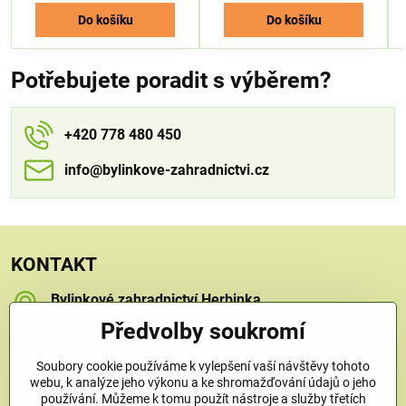
Do košíku
Do košíku
Potřebujete poradit s výběrem?
+420 778 480 450
info​​@bylinkove-zahradnictvi​​.cz
KONTAKT
Bylinkové zahradnictví Herbinka
Petra Závorcová
Předvolby soukromí
Na Křečku 346
Praha 15 - Horní Měcholupy, 109 00
Soubory cookie používáme k vylepšení vaší návštěvy tohoto
+420 778 480 450
webu, k analýze jeho výkonu a ke shromažďování údajů o jeho
používání. Můžeme k tomu použít nástroje a služby třetích