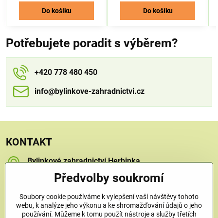
Do košíku
Do košíku
Potřebujete poradit s výběrem?
+420 778 480 450
info​​@bylinkove-zahradnictvi​​.cz
KONTAKT
Bylinkové zahradnictví Herbinka
Petra Závorcová
Předvolby soukromí
Na Křečku 346
Praha 15 - Horní Měcholupy, 109 00
Soubory cookie používáme k vylepšení vaší návštěvy tohoto
+420 778 480 450
webu, k analýze jeho výkonu a ke shromažďování údajů o jeho
používání. Můžeme k tomu použít nástroje a služby třetích