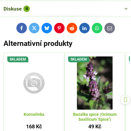
Diskuse
0
Facebook
Twitter
Bluesky
Pinterest
Reddit
LinkedIn
WhatsApp
E-
mail
Alternativní produkty
SKLADEM
SKLADEM
Konvalinka
Bazalka spice (Ocimum
basilicum 'Spice')
168 Kč
49 Kč