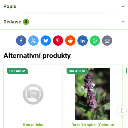
Popis
Diskuse
0
Facebook
Twitter
Bluesky
Pinterest
Reddit
LinkedIn
WhatsApp
E-
mail
Alternativní produkty
SKLADEM
SKLADEM
Konvalinka
Bazalka spice (Ocimum