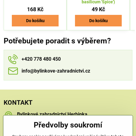
basilicum 'Spice')
168 Kč
49 Kč
Do košíku
Do košíku
Potřebujete poradit s výběrem?
+420 778 480 450
info​​@bylinkove-zahradnictvi​​.cz
KONTAKT
Bylinkové zahradnictví Herbinka
Petra Závorcová
Předvolby soukromí
Na Křečku 346
Praha 15 - Horní Měcholupy, 109 00