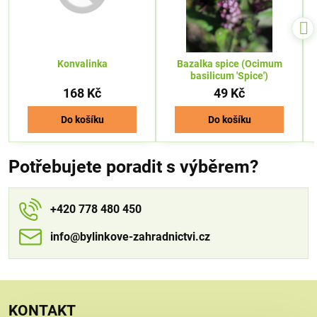
Konvalinka
Bazalka spice (Ocimum
basilicum 'Spice')
168 Kč
49 Kč
Do košíku
Do košíku
Potřebujete poradit s výběrem?
+420 778 480 450
info​​@bylinkove-zahradnictvi​​.cz
KONTAKT