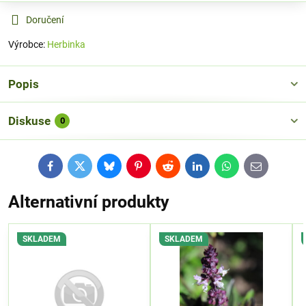
Doručení
Výrobce:
Herbinka
Popis
Diskuse
0
Facebook
Twitter
Bluesky
Pinterest
Reddit
LinkedIn
WhatsApp
E-
mail
Alternativní produkty
SKLADEM
SKLADEM