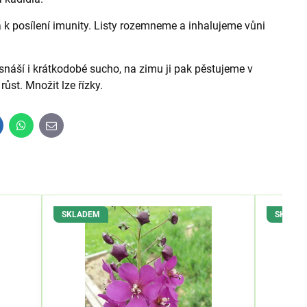
 a k posílení imunity. Listy rozemneme a inhalujeme vůni
náší i krátkodobé sucho, na zimu ji pak pěstujeme v
ůst. Množit lze řízky.
inkedIn
WhatsApp
E-
mail
SKLADEM
SKLAD