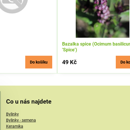
Bazalka spice (Ocimum basilic
'Spice')
49 Kč
Do košíku
Do k
Co u nás najdete
Bylinky
Bylinky - semena
Keramika