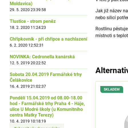
Moldavica)
29. 5. 2020 23:39:58
Jak již název na
nebo silicí potř
Tlustice - strom peněz
18. 2. 2020 11:24:23
Rostlinu pěstuj
místnoti s teplo
Chřipkovník - při chřipce a nachlazení
6. 2. 2020 12:52:31
NOVINKA: Cedronella kanárská
12. 5. 2019 20:22:52
Alternati
Sobota 20.04.2019 Farmářské trhy
Čelákovice
16. 4. 2019 21:02:37
SKLADEM
Pondělí 15.04.2019 od 08.00-18.00
hod - Farmářské trhy Praha 4 - Háje,
ulice U Modré školy (u Komunitního
centra Matky Terezy)
10. 4. 2019 10:18:19