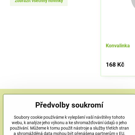
Zobrazit všechny novinky
Konvalinka
168 Kč
Předvolby soukromí
KONTAKT
Soubory cookie používáme k vylepšení vaší návštěvy tohoto
Bylinkové zahradnictví Herbinka
webu, k analýze jeho výkonu a ke shromažďování údajů o jeho
Petra Závorcová
používání. Můžeme k tomu použít nástroje a služby třetích stran
Na Křečku 346
a shromážděná data mohou být přenášena partnerům v EU,