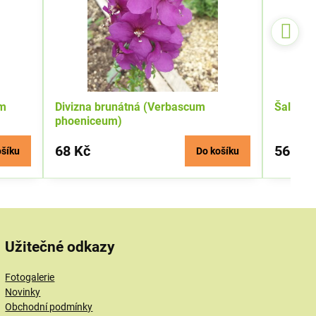
um
Divizna brunátná (Verbascum
Šalvěj 
phoeniceum)
68 Kč
56 Kč
ošíku
Do košíku
Užitečné odkazy
Fotogalerie
Novinky
Obchodní podmínky