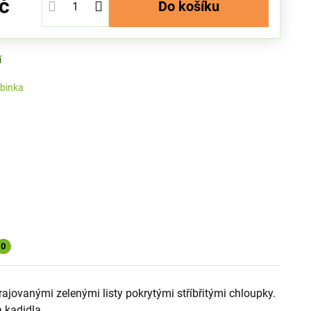
č
Do košíku
í
binka
0
krajovanými zelenými listy pokrytými stříbřitými chloupky.
a kadidla.