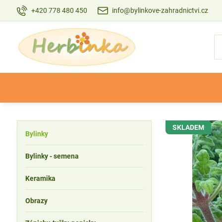
+420 778 480 450
info@bylinkove-zahradnictvi.cz
SKLADEM
Bylinky
Bylinky - semena
Keramika
Obrazy