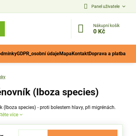
Panel uživatele
Nákupní košík
0 Kč
odmínky
GDPR_osobní údaje
Mapa
Kontakt
Doprava a platba
nky
novník (Iboza species)
 (Iboza species) - proti bolestem hlavy, při migrénách.
těte více