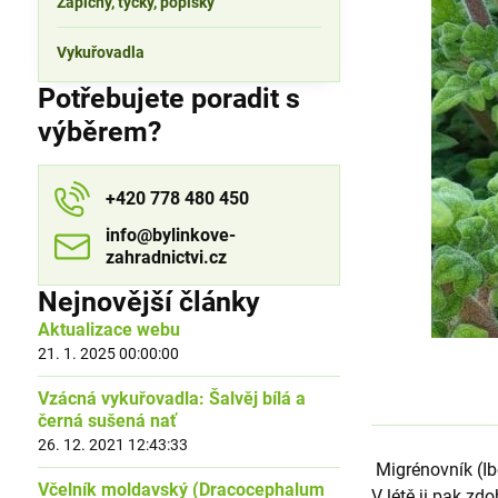
Zápichy, tyčky, popisky
Vykuřovadla
Potřebujete poradit s
výběrem?
+420 778 480 450
info​​@bylinkove-
zahradnictvi​​.cz
Nejnovější články
Aktualizace webu
21. 1. 2025 00:00:00
Vzácná vykuřovadla: Šalvěj bílá a
černá sušená nať
26. 12. 2021 12:43:33
Migrénovník (Ibo
Včelník moldavský (Dracocephalum
V létě ji pak zd