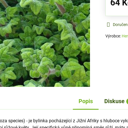
64 K
Doručen
Výrobce:
Her
Popis
Diskuse
za species) - je bylinka pocházející z Jižní Afriky s hluboce vy
obí růžové květy. Její specifická vůně připomíná směs růží, máty 