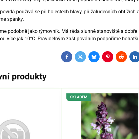
povídá používá se při bolestech hlavy, při žaludečních obtížích
eme spánky.
eme podobně jako rýmovník. Má ráda slunné stanoviště a dobře s
tou více jak 10°C. Pravidelným zaštipováním podpoříme bohatší r
Facebook
Twitter
Bluesky
Pinterest
Reddit
L
vní produkty
SKLADEM