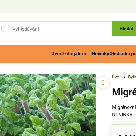
Hledat
Úvod
Fotogalerie
Novinky
Obchodní p
Úvod
Byli
Migré
Migrénovník
NOVINKA
Č